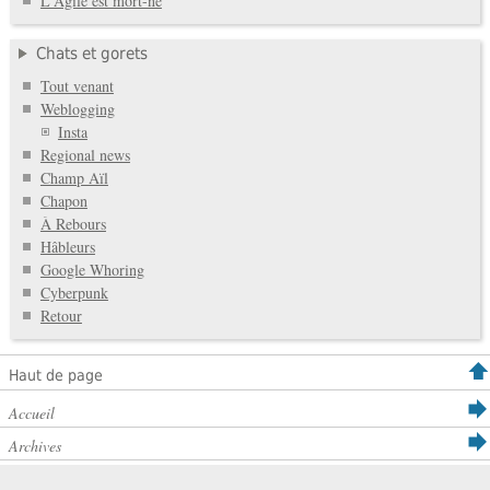
L'Agile est mort-né
Chats et gorets
Tout venant
Weblogging
Insta
Regional news
Champ Aïl
Chapon
À Rebours
Hâbleurs
Google Whoring
Cyberpunk
Retour
Haut de page
Accueil
Archives