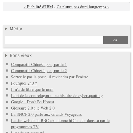
« Fiabilité d'IBM
-
Ca n'aura pas duré longtemps »
Médor
Bons vieux
Comparatif Chine/Japon, partie 1
Comparatif Chine/Japon, partie 2
Sortez le par la porte, il reviendra par Fenêtre
Pourquoi 240 ?
Il n'a de libre que le nom
L'art de la contrefaçon : une histoire de cybersquatting
Google : Don't Be Honest
Glossaire 2.0 : le Web 2.0
La SNCF 2.0 parle aux Grands Voyageurs
Le site web de la BBC abandonne hCalendar dans sa partie
programmes TV
L'Agile est mort-né