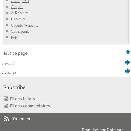
Champ Aïl
Chapon
À Rebours
Hâbleurs
Google Whoring
Cyberpunk
Retour
Haut de page
Accueil
Archives
Subscribe
Fil des billets
Fil des commentaires
S'abonner
Propulsé par
Dotclear