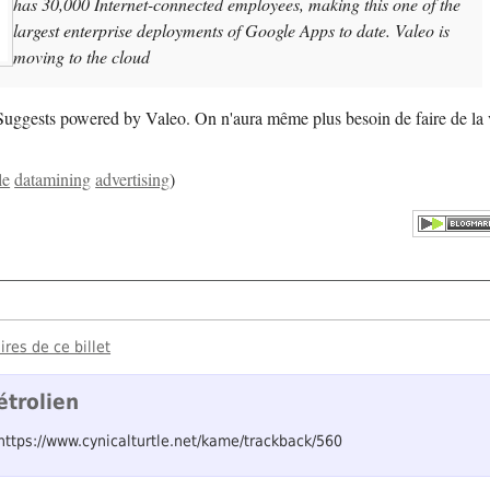
has 30,000 Internet-connected employees, making this one of the
largest enterprise deployments of Google Apps to date. Valeo is
moving to the cloud
Suggests powered by Valeo. On n'aura même plus besoin de faire de la v
le
datamining
advertising
)
res de ce billet
étrolien
 https://www.cynicalturtle.net/kame/trackback/560