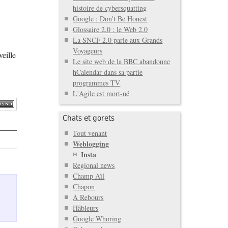
histoire de cybersquatting
Google : Don't Be Honest
Glossaire 2.0 : le Web 2.0
La SNCF 2.0 parle aux Grands
Voyageurs
eille
Le site web de la BBC abandonne
hCalendar dans sa partie
programmes TV
L'Agile est mort-né
Chats et gorets
Tout venant
Weblogging
Insta
Regional news
Champ Aïl
Chapon
À Rebours
Hâbleurs
Google Whoring