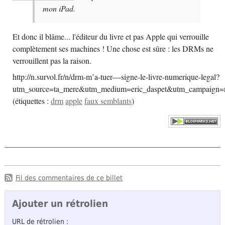
mon iPad.
Et donc il blâme... l'éditeur du livre et pas Apple qui verrouille
complètement ses machines ! Une chose est sûre : les DRMs ne
verrouillent pas la raison.
http://n.survol.fr/n/drm-m’a-tuer-–-signe-le-livre-numerique-legal?
utm_source=ta_mere&utm_medium=eric_daspet&utm_campaign=
(
étiquettes :
drm
apple
faux semblants
)
Fil des commentaires de ce billet
Ajouter un rétrolien
URL de rétrolien :