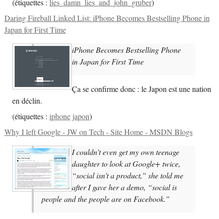
(
étiquettes :
lies_damn_lies_and_john_gruber
)
Daring Fireball Linked List: iPhone Becomes Bestselling Phone in
Japan for First Time
iPhone Becomes Bestselling Phone
in Japan for First Time
Ça se confirme donc : le Japon est une nation
en déclin.
(
étiquettes :
iphone
japon
)
Why I left Google - JW on Tech - Site Home - MSDN Blogs
I couldn’t even get my own teenage
daughter to look at Google+ twice,
“social isn’t a product,” she told me
after I gave her a demo, “social is
people and the people are on Facebook.”