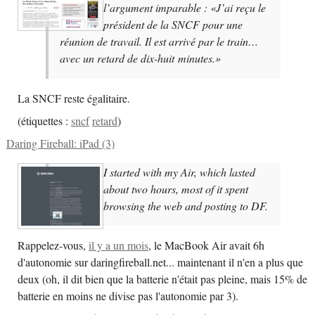
l’argument imparable : «J’ai reçu le
président de la SNCF pour une
réunion de travail. Il est arrivé par le train…
avec un retard de dix-huit minutes.»
La SNCF reste égalitaire.
(
étiquettes :
sncf
retard
)
Daring Fireball: iPad (3)
I started with my Air, which lasted
about two hours, most of it spent
browsing the web and posting to DF.
Rappelez-vous,
il y a un mois
, le MacBook Air avait 6h
d'autonomie sur daringfireball.net... maintenant il n'en a plus que
deux (oh, il dit bien que la batterie n'était pas pleine, mais 15% de
batterie en moins ne divise pas l'autonomie par 3).