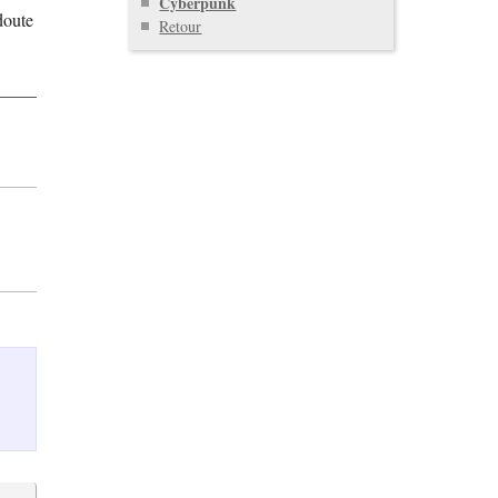
Cyberpunk
doute
Retour