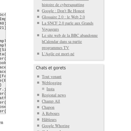
histoire de cybersquatting
Google : Don't Be Honest
bc4.MySQLNonTransientConnectionException: No operations a
Glossaire 2.0 : le Web 2.0
La SNCF 2.0 parle aux Grands
Voyageurs
Le site web de la BBC abandonne
hCalendar dans sa partie
programmes TV
L'Agile est mort-né
Chats et gorets
Tout venant
Weblogging
Insta
Regional news
Champ Aïl
Chapon
À Rebours
Hâbleurs
en
Google Whoring