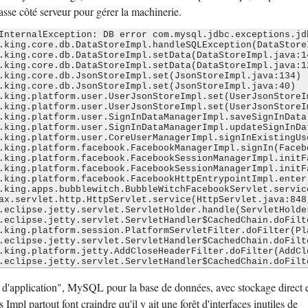
asse côté serveur pour gérer la machinerie.
InternalException: DB error com.mysql.jdbc.exceptions.jd
r d'application", MySQL pour la base de données, avec stockage direct 
Impl partout font craindre qu'il y ait une forêt d'interfaces inutiles de