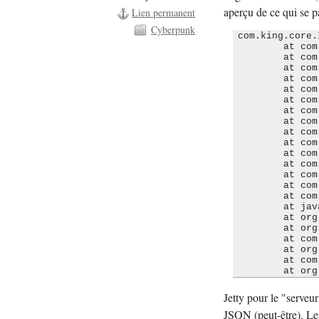
aperçu de ce qui se p
Lien permanent
Cyberpunk
com.king.core.
	at com.king.core.db.DataStoreImpl.handleSQLException(DataStoreImpl.java:322)

	at com.king.core.db.DataStoreImpl.setData(DataStoreImpl.java:140)

	at com.king.core.db.DataStoreImpl.setData(DataStoreImpl.java:121)

	at com.king.core.db.JsonStoreImpl.set(JsonStoreImpl.java:134)

	at com.king.core.db.JsonStoreImpl.set(JsonStoreImpl.java:40)

	at com.king.platform.user.UserJsonStoreImpl.set(UserJsonStoreImpl.java:86)

	at com.king.platform.user.UserJsonStoreImpl.set(UserJsonStoreImpl.java:55)

	at com.king.platform.user.SignInDataManagerImpl.saveSignInData(SignInDataManagerImpl.java:82)

	at com.king.platform.user.SignInDataManagerImpl.updateSignInData(SignInDataManagerImpl.java:105)

	at com.king.platform.user.CoreUserManagerImpl.signInExistingUser(CoreUserManagerImpl.java:62)

	at com.king.platform.facebook.FacebookManagerImpl.signIn(FacebookManagerImpl.java:62)

	at com.king.platform.facebook.FacebookSessionManagerImpl.initFacebookUserSession(FacebookSessionManagerImpl.java:139)

	at com.king.platform.facebook.FacebookSessionManagerImpl.initFacebookUserSession(FacebookSessionManagerImpl.java:111)

	at com.king.platform.facebook.FacebookHttpEntrypointImpl.enter(FacebookHttpEntrypointImpl.java:146)

	at com.king.apps.bubblewitch.BubbleWitchFacebookServlet.service(BubbleWitchFacebookServlet.java:65)

	at javax.servlet.http.HttpServlet.service(HttpServlet.java:848)

	at org.eclipse.jetty.servlet.ServletHolder.handle(ServletHolder.java:669)

	at org.eclipse.jetty.servlet.ServletHandler$CachedChain.doFilter(ServletHandler.java:1336)

	at com.king.platform.session.PlatformServletFilter.doFilter(PlatformServletFilter.java:111)

	at org.eclipse.jetty.servlet.ServletHandler$CachedChain.doFilter(ServletHandler.java:1307)

	at com.king.platform.jetty.AddCloseHeaderFilter.doFilter(AddCloseHeaderFilter.java:16)

Jetty pour le "serveu
JSON (peut-être). Les 