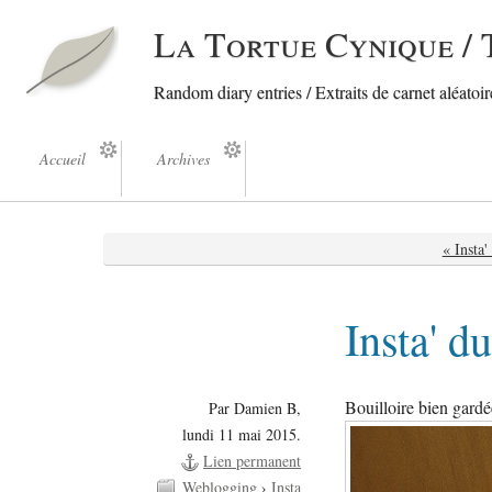
La Tortue Cynique / 
Random diary entries / Extraits de carnet aléatoire
Accueil
Archives
« Insta
Insta' d
Bouilloire bien gardé
Par Damien B,
lundi 11 mai 2015.
Lien permanent
Weblogging
›
Insta