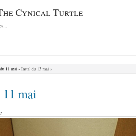
The Cynical Turtle
s...
' du 11 mai
-
Insta' du 13 mai »
u 11 mai
e