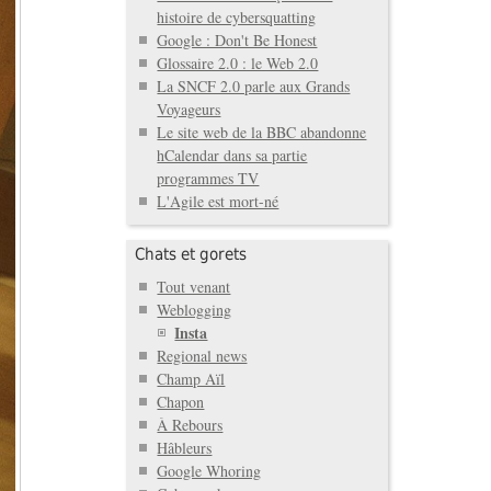
histoire de cybersquatting
Google : Don't Be Honest
Glossaire 2.0 : le Web 2.0
La SNCF 2.0 parle aux Grands
Voyageurs
Le site web de la BBC abandonne
hCalendar dans sa partie
programmes TV
L'Agile est mort-né
Chats et gorets
Tout venant
Weblogging
Insta
Regional news
Champ Aïl
Chapon
À Rebours
Hâbleurs
Google Whoring