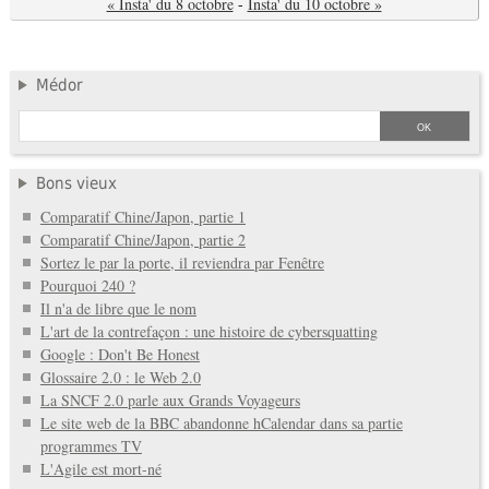
« Insta' du 8 octobre
-
Insta' du 10 octobre »
Médor
Bons vieux
Comparatif Chine/Japon, partie 1
Comparatif Chine/Japon, partie 2
Sortez le par la porte, il reviendra par Fenêtre
Pourquoi 240 ?
Il n'a de libre que le nom
L'art de la contrefaçon : une histoire de cybersquatting
Google : Don't Be Honest
Glossaire 2.0 : le Web 2.0
La SNCF 2.0 parle aux Grands Voyageurs
Le site web de la BBC abandonne hCalendar dans sa partie
programmes TV
L'Agile est mort-né