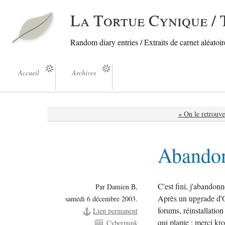
La Tortue Cynique / 
Random diary entries / Extraits de carnet aléatoire
Accueil
Archives
« On le retrouve
Abandon
C'est fini, j'abandon
Par Damien B,
Après un upgrade d'O
samedi 6 décembre 2003.
forums, réinstallation
Lien permanent
qui plante : merci kro
Cyberpunk