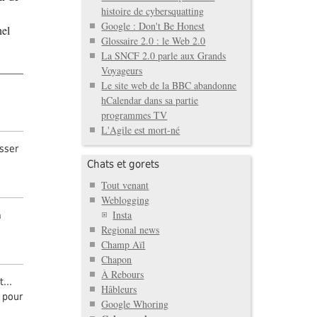
histoire de cybersquatting
Google : Don't Be Honest
nel
Glossaire 2.0 : le Web 2.0
La SNCF 2.0 parle aux Grands
Voyageurs
Le site web de la BBC abandonne
hCalendar dans sa partie
programmes TV
L'Agile est mort-né
asser
Chats et gorets
Tout venant
Weblogging
Insta
a
Regional news
Champ Aïl
Chapon
À Rebours
...
Hâbleurs
s pour
Google Whoring