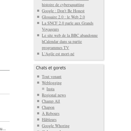
histoire de cybersquatting
Google : Don't Be Honest
Glossaire 2.0 : le Web 2.0
La SNCF 2.0 parle aux Grands
Voyageurs
Le site web de la BBC abandonne
hCalendar dans sa partie
programmes TV
L'Agile est mort-né
Chats et gorets
Tout venant
Weblogging
Insta
Regional news
Champ Aïl
Chapon
À Rebours
Hâbleurs
Google Whoring
u...