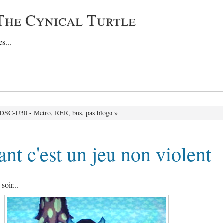
The Cynical Turtle
s...
y DSC-U30
-
Metro, RER, bus, pas blogo »
ant c'est un jeu non violent
soir...