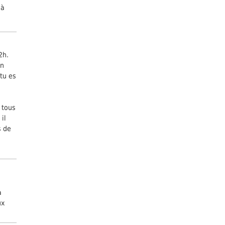
 à
2h.
on
 tu es
s
 tous
il
s de
a
ux