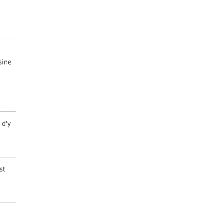
sine
 d'y
st