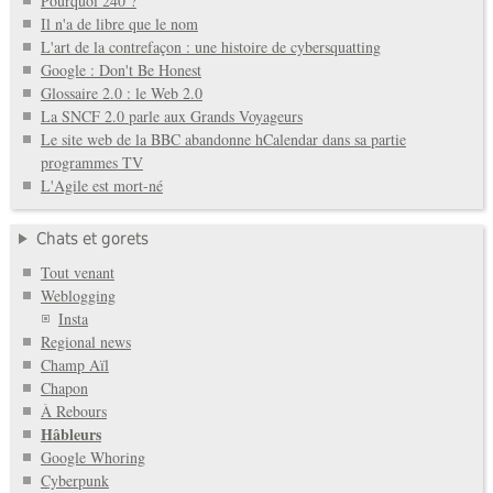
Pourquoi 240 ?
Il n'a de libre que le nom
L'art de la contrefaçon : une histoire de cybersquatting
Google : Don't Be Honest
Glossaire 2.0 : le Web 2.0
La SNCF 2.0 parle aux Grands Voyageurs
Le site web de la BBC abandonne hCalendar dans sa partie
programmes TV
L'Agile est mort-né
Chats et gorets
Tout venant
Weblogging
Insta
Regional news
Champ Aïl
Chapon
À Rebours
Hâbleurs
Google Whoring
Cyberpunk