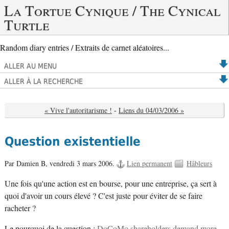
La Tortue Cynique / The Cynical
Turtle
Random diary entries / Extraits de carnet aléatoires...
ALLER AU MENU
ALLER À LA RECHERCHE
« Vive l'autoritarisme !
-
Liens du 04/03/2006 »
Question existentielle
Par Damien B,
vendredi 3 mars 2006.
Lien permanent
Hâbleurs
Une fois qu'une action est en bourse, pour une entreprise, ça sert à
quoi d'avoir un cours élevé ? C'est juste pour éviter de se faire
racheter ?
Le pourquoi de la question :
DoCoMo shareholders demand more