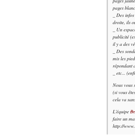
pages jaunes
pages blan
_ Des infos
droite, ils 
_ Un espace
publicité 
il y a des v
_ Des sond
mis les pie
répondant a
_ etc...
(enf
Nous vous s
(si vous êt
cela va san
L'équipe
Bo
faire un mat
http://www.