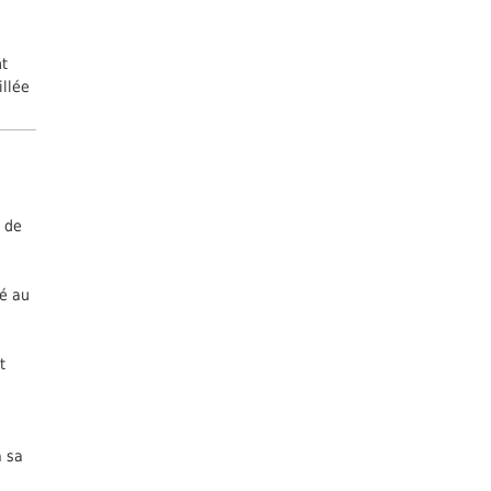
nt
illée
s de
ré au
t
à sa