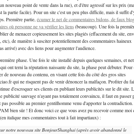
 un nouveau point de vente dans la rue), et d'être agressif sur les prix (m
st la partie facile). Pour un site c'est un peu plus difficile, mais il suffit d'
ps. Première partie,
écumer le net de commentaires bidons, de faux blog
ires où personne ne va vérifier les liens
(beaucoup). Une fois la premiè
oublier de menacer copieusement les sites plagiés (effacement du site, env
, etc), de manière à susciter potentiellement des commentaires haineux
s arrivé) avec des liens pour augmenter l'audience.
première phase. Une fois le site installé depuis quelques semaines, et ne
qui ont terni la réputation naissante du site, la phase peut débuter. Pour 
 de nouveau du contenu, en visant cette fois du côté des gros sites
iao.fr qui ne risquent pas de venir dénoncer la malfaçon. Profiter du fai
nue d'escroquer ses clients en publiant leurs publicités sur le dit site. 
publicité sauvage n'ayant pas totalement convaincu, il faut en passer 
t pas possible au premier gentilhomme venu d'apporter la contradiction.
PAM bien sûr ! Et donc voici ce que vous avez pu recevoir comme moi 
 (en italique mes commentaires tout à fait impartiaux) :
sur notre nouveau site BonjourShanghai
(après avoir abandonné le