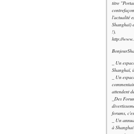
titre "Port
contrefaço
l'actualité 
Shanghaï)
e
!)
.
http://www.
BonjourSh
_ Un espac
Shanghaï, i
_ Un espac
commentai
attendent de
_Des Forums 
divertisseme
forums, c'es
_ Un annuai
à Shanghai 