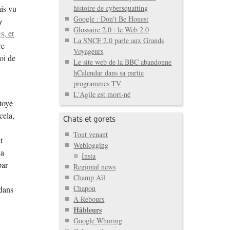
histoire de cybersquatting
ais vu
Google : Don't Be Honest
y
Glossaire 2.0 : le Web 2.0
s, et
La SNCF 2.0 parle aux Grands
re
Voyageurs
oi de
Le site web de la BBC abandonne
hCalendar dans sa partie
programmes TV
L'Agile est mort-né
ttoyé
cela,
Chats et gorets
Tout venant
t
Weblogging
La
Insta
par
Regional news
Champ Aïl
Chapon
dans
À Rebours
Hâbleurs
Google Whoring