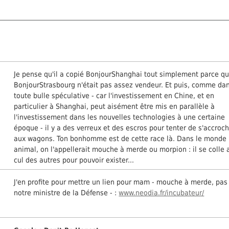
Je pense qu'il a copié BonjourShanghai tout simplement parce q
BonjourStrasbourg n'était pas assez vendeur. Et puis, comme da
toute bulle spéculative - car l'investissement en Chine, et en
particulier à Shanghai, peut aisément être mis en parallèle à
l'investissement dans les nouvelles technologies à une certaine
époque - il y a des verreux et des escros pour tenter de s'accroc
aux wagons. Ton bonhomme est de cette race là. Dans le monde
animal, on l'appellerait mouche à merde ou morpion : il se colle 
cul des autres pour pouvoir exister...
J'en profite pour mettre un lien pour mam - mouche à merde, pas
notre ministre de la Défense - :
www.neodia.fr/incubateur/