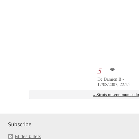
5
De
Damien B
-
17/08/2007, 22:25
« Struts miscommunicatio
Subscribe
Fil des billets