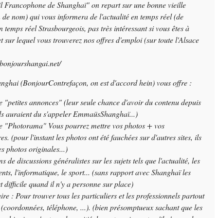
ail Francophone de Shanghaï" on repart sur une bonne vieille
n de nom)
qui vous informera de l'actualité en temps réel
(de
en temps réel Strasbourgeois, pas très intéressant si vous êtes à
t sur lequel vous trouverez nos offres d'emploi
(sur toute l'Alsace
bonjourshangai.net/
anghai
(BonjourContrefaçon, on est d'accord hein)
vous offre :
e "petites annonces"
(leur seule chance d'avoir du contenu depuis
ls auraient du s'appeler EmmaüsShanghaï...)
e "Photorama" Vous pourrez mettre vos photos + vos
res.
(pour l'instant les photos ont été fauchées sur d'autres sites, ils
s photos originales...)
de discussions généralistes sur les sujets tels que l'actualité, les
nts, l'informatique, le sport...
(sans rapport avec Shanghaï les
t difficile quand il n'y a personne sur place)
re : Pour trouver tous les particuliers et les professionnels partout
(coordonnées, téléphone, ...).
(bien présomptueux sachant que les