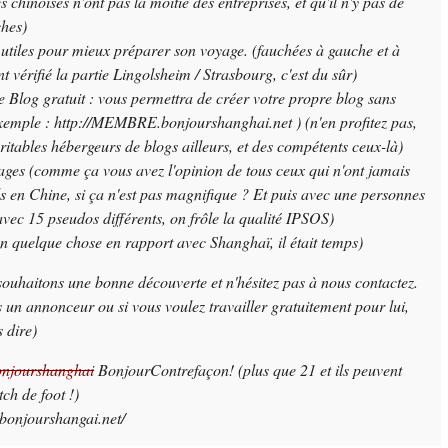
 chinoises n'ont pas la moitié des entreprises, et qu'il n'y pas de
ches)
 utiles pour mieux préparer son voyage.
(fauchées à gauche et à
ont vérifié la partie Lingolsheim / Strasbourg, c'est du sûr)
 Blog gratuit : vous permettra de créer votre propre blog sans
(exemple : http://MEMBRE.bonjourshanghai.net )
(n'en profitez pas,
éritables hébergeurs de blogs ailleurs, et des compétents ceux-là)
ages
(comme ça vous avez l'opinion de tous ceux qui n'ont jamais
ds en Chine, si ça n'est pas magnifique ? Et puis avec une personnes
vec 15 pseudos différents, on frôle la qualité IPSOS)
in quelque chose en rapport avec Shanghaï, il était temps)
ouhaitons une bonne découverte et n'hésitez pas à nous contactez.
es un annonceur ou si vous voulez travailler gratuitement pour lui,
s dire)
njourshanghai
BonjourContrefaçon
!
(plus que 21 et ils peuvent
ch de foot !)
bonjourshangai.net/