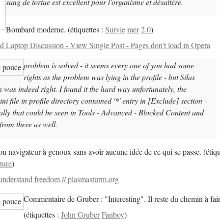
sang de tortue est excellent pour l'organisme et désaltère.
Bombard moderne.
(
étiquettes :
Survie
mer
2.0
)
Laptop Discussion - View Single Post - Pages don't load in Opera
problem is solved - it seems every one of you had some
rights as the problem was lying in the profile - but Silas
 was indeed right. I found it the hard way unfortunately, the
r.ini file in profile directory contained '*' entry in [Exclude] section -
ally that could be seen in Tools - Advanced - Blocked Content and
from there as well.
n navigateur à genoux sans avoir aucune idée de ce qui se passe.
(
étiq
ture
)
understand freedom // plasmasturm.org
Commentaire de Gruber : "Interesting". Il reste du chemin à fair
(
étiquettes :
John Gruber
Fanboy
)