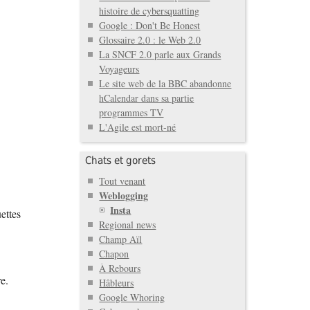
histoire de cybersquatting
Google : Don't Be Honest
Glossaire 2.0 : le Web 2.0
La SNCF 2.0 parle aux Grands
Voyageurs
Le site web de la BBC abandonne
hCalendar dans sa partie
programmes TV
L'Agile est mort-né
Chats et gorets
Tout venant
Weblogging
Insta
uettes
Regional news
Champ Aïl
Chapon
À Rebours
e.
Hâbleurs
Google Whoring