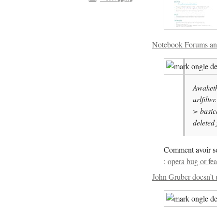
Notebook Forums and 
Awaketh
urlfilte
> basic
deleted 
Comment avoir so
:
opera
bug or fea
John Gruber doesn’t 