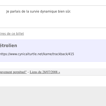
Je parlais de la survie dynamique bien sûr.
res de ce billet
étrolien
 https://www.cynicalturtle.net/kame/trackback/415
ouvement perpétuel"
-
Liens du 28/07/2008 »