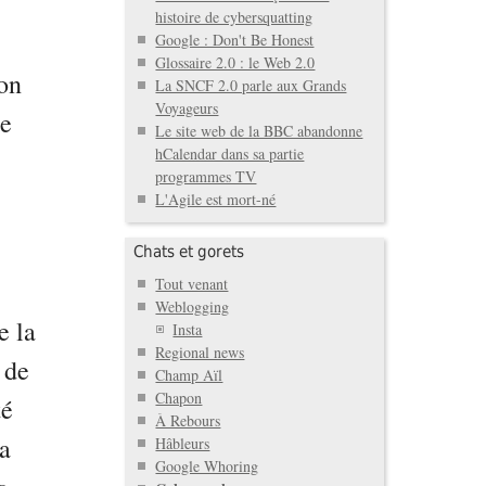
histoire de cybersquatting
Google : Don't Be Honest
Glossaire 2.0 : le Web 2.0
 on
La SNCF 2.0 parle aux Grands
Voyageurs
le
Le site web de la BBC abandonne
hCalendar dans sa partie
programmes TV
L'Agile est mort-né
Chats et gorets
Tout venant
Weblogging
e la
Insta
Regional news
 de
Champ Aïl
Chapon
té
À Rebours
la
Hâbleurs
Google Whoring