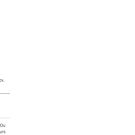
e
es.
 Ou
eurs