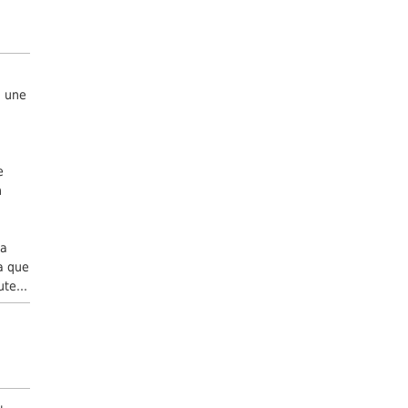
s une
e
n
ça
ra que
te...