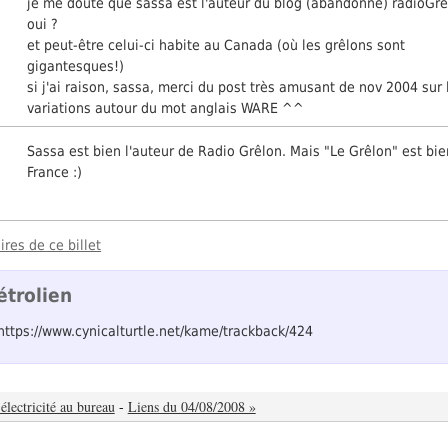
je me doute que sassa est l'auteur du blog (abandonné) radioGrê
oui ?
et peut-être celui-ci habite au Canada (où les grêlons sont
gigantesques!)
si j'ai raison, sassa, merci du post très amusant de nov 2004 sur 
variations autour du mot anglais WARE ^^
Sassa est bien l'auteur de Radio Grêlon. Mais "Le Grêlon" est bi
France :)
res de ce billet
étrolien
 https://www.cynicalturtle.net/kame/trackback/424
 électricité au bureau
-
Liens du 04/08/2008 »