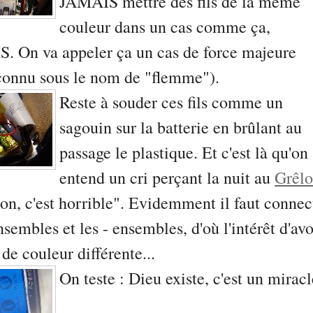
JAMAIS mettre des fils de la même
couleur dans un cas comme ça,
. On va appeler ça un cas de force majeure
 connu sous le nom de "flemme").
Reste à souder ces fils comme un
sagouin sur la batterie en brûlant au
passage le plastique. Et c'est là qu'on
entend un cri perçant la nuit au
Grêl
n, c'est horrible". Evidemment il faut connec
nsembles et les - ensembles, d'où l'intérêt d'avo
s de couleur différente...
On teste : Dieu existe, c'est un miracl