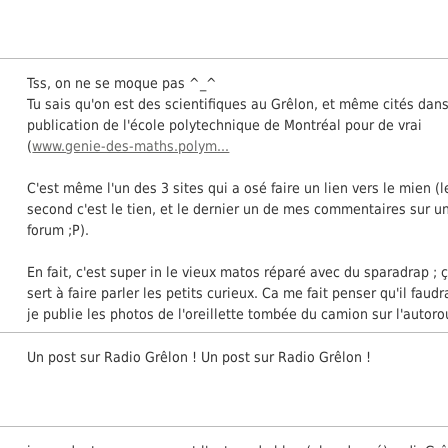
Tss, on ne se moque pas ^_^
Tu sais qu'on est des scientifiques au Grêlon, et même cités dan
publication de l'école polytechnique de Montréal pour de vrai
(
www.genie-des-maths.polym...
C'est même l'un des 3 sites qui a osé faire un lien vers le mien (l
second c'est le tien, et le dernier un de mes commentaires sur u
forum ;P).
En fait, c'est super in le vieux matos réparé avec du sparadrap ; 
sert à faire parler les petits curieux. Ca me fait penser qu'il faud
je publie les photos de l'oreillette tombée du camion sur l'autorou
Un post sur Radio Grêlon ! Un post sur Radio Grêlon !