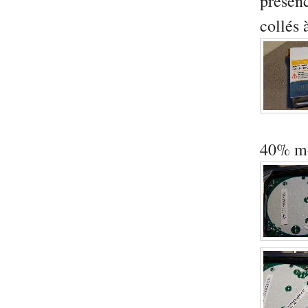
présen
collés 
40% mo