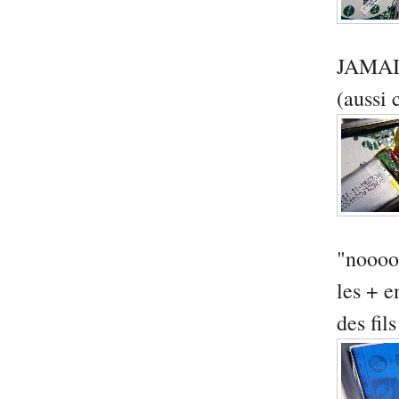
JAMAIS
(aussi
"nooooo
les + e
des fil