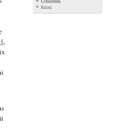
s
Cyberpunk
Retour
e
H
,
ix
ui
us
it