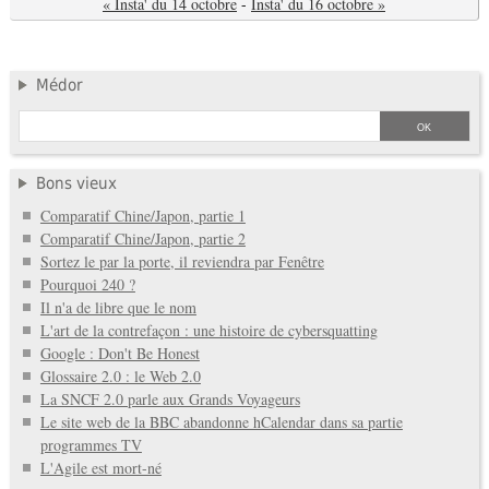
« Insta' du 14 octobre
-
Insta' du 16 octobre »
Médor
Bons vieux
Comparatif Chine/Japon, partie 1
Comparatif Chine/Japon, partie 2
Sortez le par la porte, il reviendra par Fenêtre
Pourquoi 240 ?
Il n'a de libre que le nom
L'art de la contrefaçon : une histoire de cybersquatting
Google : Don't Be Honest
Glossaire 2.0 : le Web 2.0
La SNCF 2.0 parle aux Grands Voyageurs
Le site web de la BBC abandonne hCalendar dans sa partie
programmes TV
L'Agile est mort-né